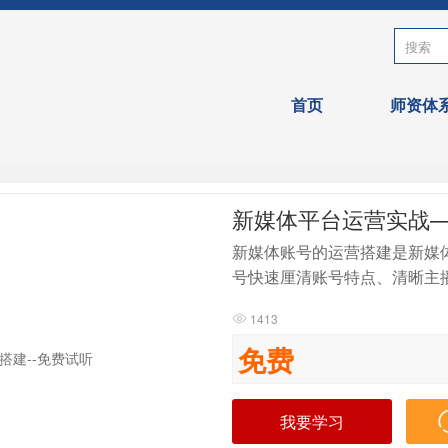
首页
师资体
新媒体平台运营实战—
新媒体账号的运营搭建是新媒
号快速厘清账号特点、清晰主
主播IP定位，从平台推荐机
1413

业快速做好新媒体发力的准备
免费
我要学习