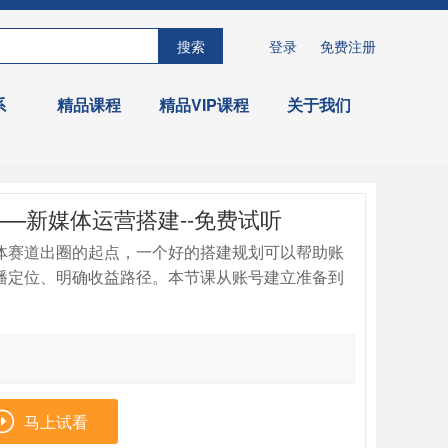
搜索
登录
免费注册
系
精品课程
精品VIP课程
关于我们
—新媒体运营搭建--免费试听
体赛道出圈的起点，一个好的搭建规划可以帮助账
播定位、明确收益路径。本节课从账号建立准备到
制到红线政策描述均给予了详细的阐述，能够帮助企
。

马上试看