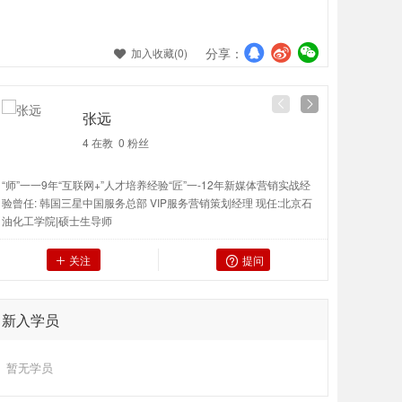
分享：
加入收藏(
0
)

张远
4 在教
0
粉丝
“师”一一9年“互联网+”人才培养经验“匠”一-12年新媒体营销实战经
“师”一一9
验曾任: 韩国三星中国服务总部 VIP服务营销策划经理 现任:北京石
验曾任: 韩
油化工学院|硕士生导师
油化工学院|
关注
提问


新入学员
暂无学员