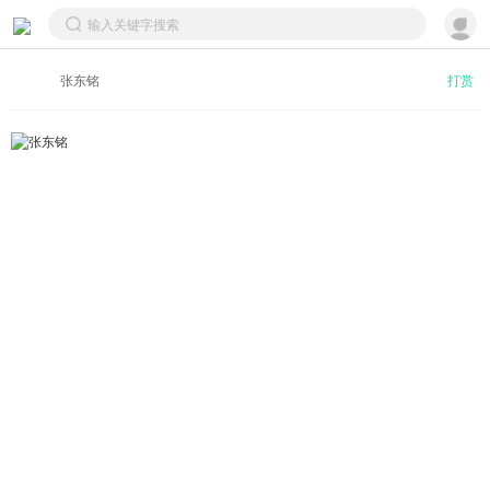
张东铭
打赏